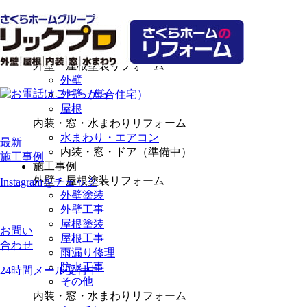
選ばれる理由
リフォームメニュー
外壁・屋根塗装リフォーム
外壁
外壁（集合住宅）
屋根
内装・窓・水まわりリフォーム
水まわり・エアコン
最新
内装・窓・ドア（準備中）
施工事例
施工事例
外壁・屋根塗装リフォーム
Instagramをチェック
外壁塗装
外壁工事
屋根塗装
お問い
屋根工事
合わせ
雨漏り修理
防水工事
24時間メール受付中
その他
内装・窓・水まわりリフォーム