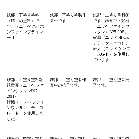
鉄部：下塗り塗料
鉄部：下塗り塗装作
鉄部：上塗り塗料①
（錆止め塗料）で
業中です。
です。鉄骨部・竪樋
す。（ニッぺ ハイポ
（ニッペファインウ
ンファインプライマ
レタン）B25-90B、
ーⅡ）
破風（ニッペ Hi-CR
デラックスエコ）、
軒天（ニッペ ケンエ
ースG-Ⅱ）を使用し
ています。
鉄部：上塗り塗料②
鉄部：上塗り塗装作
鉄部：上塗り塗装完
鉄骨帯（ニッペ ファ
業中
の様子
です。
了です。
インウレタンF07-
20H）
軒樋（ニッペ ファイ
ンウレタン チョコ
レート）を使用しま
した。
鉄骨帯：中塗り塗装
鉄骨帯：上塗り塗装
軒天：上塗り塗装作