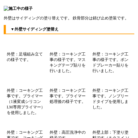
外壁はサイディングの塗り替えです。 鉄骨部分は錆び止め塗装です。
▼外壁サイディング塗替え
外壁：足場組み立て
外壁：コーキング工
外壁：コーキング工
の様子
です。
事
の様子
です。マス
事
の様子
です。ボン
キングテープ貼りを
ドブレーカー貼りを
行いました。
行いました。
外壁：コーキング工
外壁：コーキング工
外壁：コーキング工
事です。プライマー
事です。プライマー
事です。ノンブリー
（1液変成シリコン
処理後
の様子です
。
ドタイプを使用しま
LM専用プライマー）
した。
を使用しました。
外壁：コーキング工
外壁：高圧洗浄中
の
外壁上部：下塗り塗
事です。コーキング
様子
です。
料です（キクスイ ソ