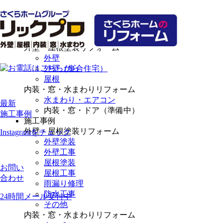
選ばれる理由
リフォームメニュー
外壁・屋根塗装リフォーム
外壁
外壁（集合住宅）
屋根
内装・窓・水まわりリフォーム
水まわり・エアコン
最新
内装・窓・ドア（準備中）
施工事例
施工事例
外壁・屋根塗装リフォーム
Instagramをチェック
外壁塗装
外壁工事
屋根塗装
お問い
屋根工事
合わせ
雨漏り修理
防水工事
24時間メール受付中
その他
内装・窓・水まわりリフォーム