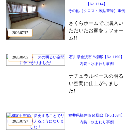
【No.1214】
その他（クロス・床貼替等）事例
さくらホームでご購入い
ただいたお家をリフォー
2026/07/17
ム!!
石川県金沢市 Y様邸【No.1190】
2026/06/05
内装・水まわり事例
ナチュラルベースの明る
い空間に仕上がりまし
た!
福井県福井市 M様邸【No.1034】
2025/07/27
内装・水まわり事例