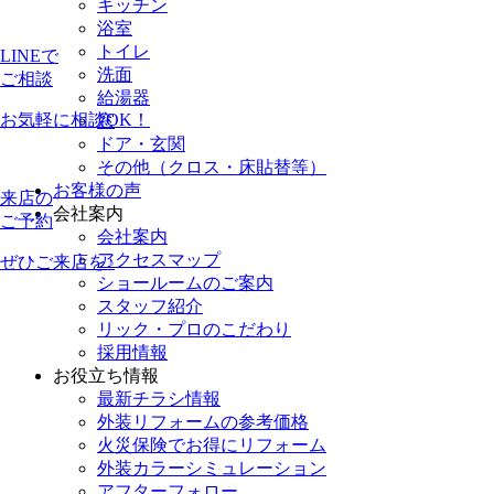
キッチン
浴室
トイレ
LINEで
洗面
ご相談
給湯器
お気軽に相談OK！
窓
ドア・玄関
その他（クロス・床貼替等）
お客様の声
来店の
会社案内
ご予約
会社案内
アクセスマップ
ぜひご来店を♪
ショールームのご案内
スタッフ紹介
リック・プロのこだわり
採用情報
お役立ち情報
最新チラシ情報
外装リフォームの参考価格
火災保険でお得にリフォーム
外装カラーシミュレーション
アフターフォロー