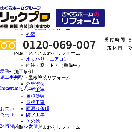
選ばれる理由
リフォームメニュー
外壁・屋根塗装リフォーム
外壁
外壁（集合住宅）
屋根
内装・窓・水まわりリフォーム
水まわり・エアコン
内装・窓・ドア（準備中）
最新
施工事例
施工事例
外壁・屋根塗装リフォーム
外壁塗装
Instagramをチェック
外壁工事
屋根塗装
屋根工事
雨漏り修理
お問い
防水工事
合わせ
その他
24時間メール受付中
内装・窓・水まわりリフォーム