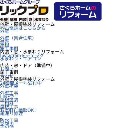
選ばれる理由
リフォームメニュー
外壁・屋根塗装リフォーム
外壁
外壁（集合住宅）
最新
屋根
施工事例
内装・窓・水まわりリフォーム
Instagramをチェック
水まわり・エアコン
内装・窓・ドア（準備中）
お問い
施工事例
合わせ
外壁・屋根塗装リフォーム
24時間メール受付中
外壁塗装
外壁工事
LINEで
屋根塗装
ご相談
屋根工事
お気軽に相談OK！
雨漏り修理
防水工事
来店の
その他