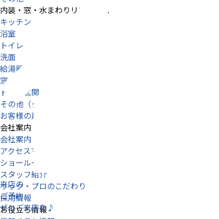
内装・窓・水まわりリフォーム
キッチン
浴室
トイレ
洗面
給湯器
窓
ドア・玄関
その他（クロス・床貼替等）
お客様の声
会社案内
会社案内
アクセスマップ
ショールームのご案内
スタッフ紹介
来店の
リック・プロのこだわり
ご予約
採用情報
ぜひご来店を♪
お役立ち情報