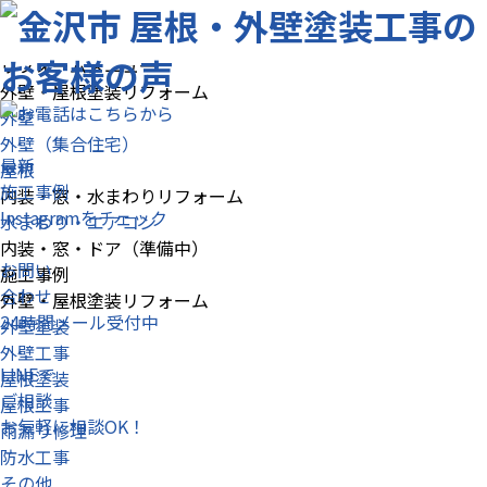
選ばれる理由
リフォームメニュー
外壁・屋根塗装リフォーム
外壁
外壁（集合住宅）
最新
屋根
施工事例
内装・窓・水まわりリフォーム
Instagramをチェック
水まわり・エアコン
内装・窓・ドア（準備中）
お問い
施工事例
合わせ
外壁・屋根塗装リフォーム
24時間メール受付中
外壁塗装
外壁工事
LINEで
屋根塗装
ご相談
屋根工事
お気軽に相談OK！
雨漏り修理
防水工事
その他