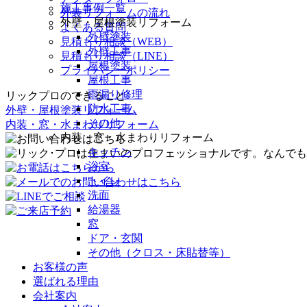
施工事例一覧
外装リフォームの流れ
外壁・屋根塗装リフォーム
よくある質問
外壁塗装
見積もり相談（WEB）
外壁工事
見積もり相談（LINE）
屋根塗装
プライバシーポリシー
屋根工事
雨漏り修理
リックプロのできること
防水工事
外壁・屋根塗装リフォーム
その他
内装・窓・水まわりリフォーム
内装・窓・水まわりリフォーム
キッチン
浴室
トイレ
洗面
給湯器
窓
ドア・玄関
その他（クロス・床貼替等）
お客様の声
選ばれる理由
会社案内