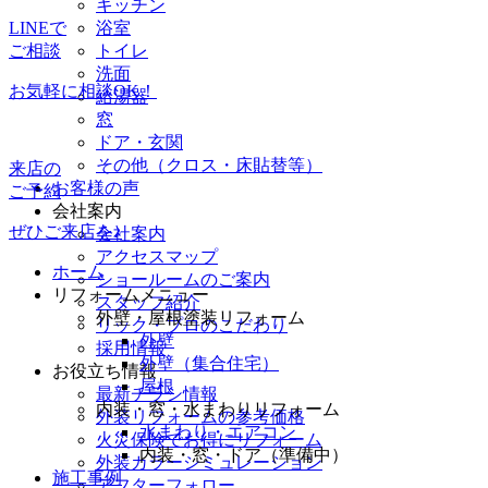
キッチン
LINEで
浴室
ご相談
トイレ
洗面
お気軽に相談OK！
給湯器
窓
ドア・玄関
その他（クロス・床貼替等）
来店の
お客様の声
ご予約
会社案内
ぜひご来店を♪
会社案内
アクセスマップ
ホーム
ショールームのご案内
リフォームメニュー
スタッフ紹介
外壁・屋根塗装リフォーム
リック・プロのこだわり
外壁
採用情報
外壁（集合住宅）
お役立ち情報
屋根
最新チラシ情報
内装・窓・水まわりリフォーム
外装リフォームの参考価格
水まわり・エアコン
火災保険でお得にリフォーム
内装・窓・ドア（準備中）
外装カラーシミュレーション
施工事例
アフターフォロー