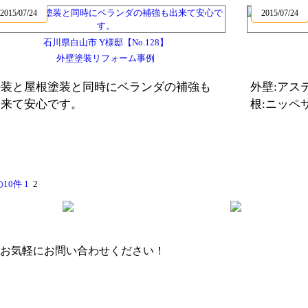
2015/07/24
2015/07/24
石川県白山市 Y様邸【No.128】
外壁塗装リフォーム事例
外装と屋根塗装と同時にベランダの補強も
外壁:アステ
出来て安心です。
根:ニッペ
の10件
1
2