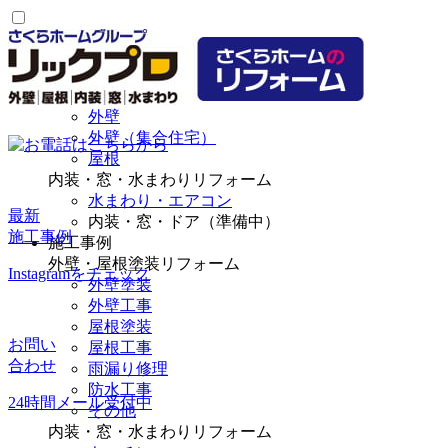
選ばれる理由
リフォームメニュー
外壁・屋根塗装リフォーム
外壁
外壁（集合住宅）
屋根
内装・窓・水まわりリフォーム
水まわり・エアコン
最新
内装・窓・ドア（準備中）
施工事例
施工事例
外壁・屋根塗装リフォーム
Instagramをチェック
外壁塗装
外壁工事
屋根塗装
お問い
屋根工事
合わせ
雨漏り修理
防水工事
24時間メール受付中
その他
内装・窓・水まわりリフォーム