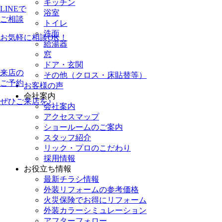
キッチン
LINEで
浴室
ご相談
トイレ
洗面
お気軽に相談OK！
給湯器
窓
ドア・玄関
来店の
その他（クロス・床貼替等）
ご予約
お客様の声
会社案内
ぜひご来店を♪
会社案内
アクセスマップ
ショールームのご案内
スタッフ紹介
リック・プロのこだわり
採用情報
お役立ち情報
最新チラシ情報
外装リフォームの参考価格
火災保険でお得にリフォーム
外装カラーシミュレーション
アフターフォロー