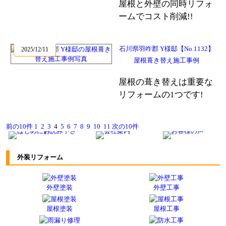
屋根と外壁の同時リフォ
ームでコスト削減!!
石川県羽咋郡 Y様邸【No.1132】
2025/12/11
屋根葺き替え施工事例
屋根の葺き替えは重要な
リフォームの1つです!
前の10件
1
2
3
4
5
6
7
8
9
10
11
次の10件
外装リフォーム
外壁塗装
外壁工事
屋根塗装
屋根工事