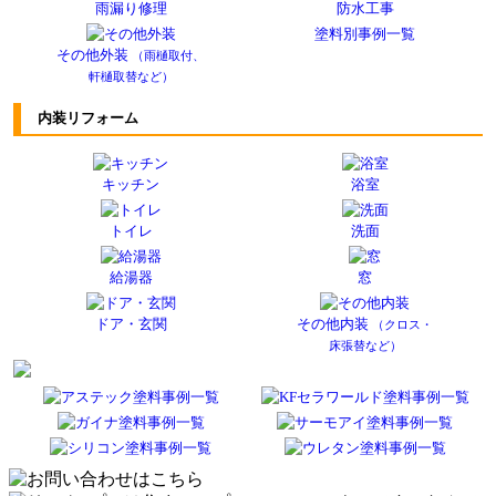
雨漏り修理
防水工事
塗料別事例一覧
その他外装
（雨樋取付、
軒樋取替など）
内装リフォーム
キッチン
浴室
トイレ
洗面
給湯器
窓
ドア・玄関
その他内装
（クロス・
床張替など）