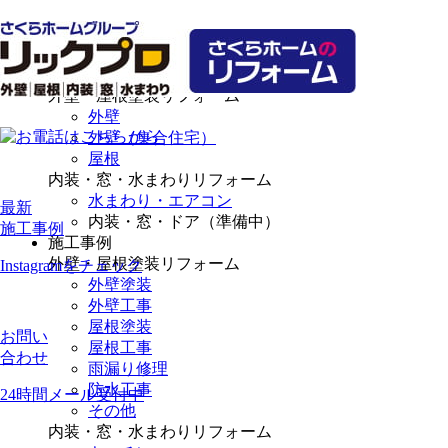
選ばれる理由
リフォームメニュー
外壁・屋根塗装リフォーム
外壁
外壁（集合住宅）
屋根
内装・窓・水まわりリフォーム
水まわり・エアコン
最新
内装・窓・ドア（準備中）
施工事例
施工事例
外壁・屋根塗装リフォーム
Instagramをチェック
外壁塗装
外壁工事
屋根塗装
お問い
屋根工事
合わせ
雨漏り修理
防水工事
24時間メール受付中
その他
内装・窓・水まわりリフォーム