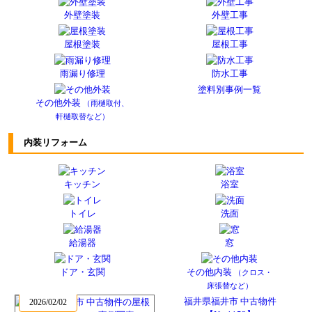
外壁塗装
外壁工事
屋根塗装
屋根工事
雨漏り修理
防水工事
塗料別事例一覧
その他外装
（雨樋取付、
軒樋取替など）
内装リフォーム
キッチン
浴室
トイレ
洗面
給湯器
窓
ドア・玄関
その他内装
（クロス・
床張替など）
福井県福井市 中古物件
2026/02/02