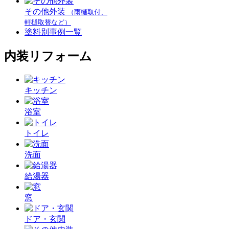
その他外装
（雨樋取付、
軒樋取替など）
塗料別事例一覧
内装リフォーム
キッチン
浴室
トイレ
洗面
給湯器
窓
ドア・玄関