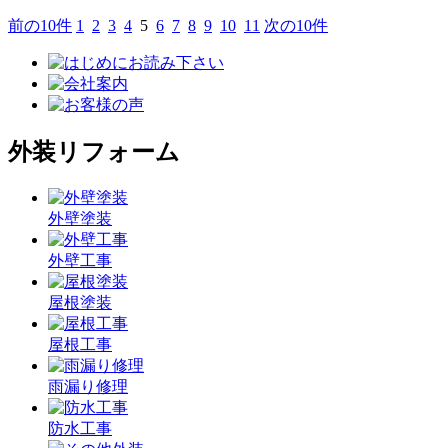
前の10件
1
2
3
4
5
6
7
8
9
10
11
次の10件
外装リフォーム
外壁塗装
外壁工事
屋根塗装
屋根工事
雨漏り修理
防水工事